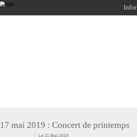
f
y
y
Info
17 mai 2019 : Concert de printemps
Le 11 Mai 2019
f
t